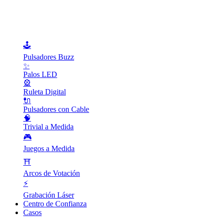
🕹️
Pulsadores Buzz
✨
Palos LED
🎡
Ruleta Digital
🔌
Pulsadores con Cable
🧠
Trivial a Medida
🎮
Juegos a Medida
⛩️
Arcos de Votación
⚡
Grabación Láser
Centro de Confianza
Casos