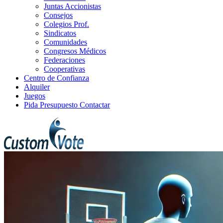
Juntas Accionistas
Consejos
Colegios Prof.
Sindicatos
Comunidades
Congresos Médicos
Federaciones
Cooperativas
Centro de Confianza
Alquiler
Juegos
Pida Presupuesto
Contactar