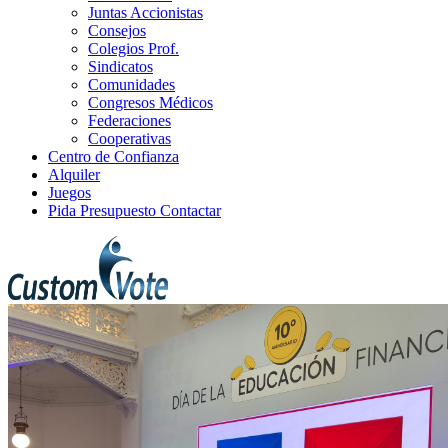
Juntas Accionistas
Consejos
Colegios Prof.
Sindicatos
Comunidades
Congresos Médicos
Federaciones
Cooperativas
Centro de Confianza
Alquiler
Juegos
Pida Presupuesto
Contactar