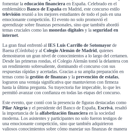
fomentar la
educación financiera
en España. Celebrado en el
emblemático
Banco de España
en Madrid, este concurso estilo
televisión
reunió a los mejores estudiantes de todo el país en una
emocionante competición. El evento no solo promovió el
aprendizaje sobre finanzas personales, sino que también abordó
temas cruciales como las
monedas digitales
y la
seguridad en
internet
.
La gran final enfrentó al
IES Luis Carrillo de Sotomayor
de
Baena (Córdoba) y al
Colegio Alemán de Madrid
, quienes
demostraron un gran nivel de conocimientos a lo largo del certamen.
Desde las primeras rondas, el Colegio Alemán tomó la delantera con
un rendimiento sobresaliente, dominando el concurso con sus
respuestas rápidas y acertadas. Gracias a su amplia preparación en
temas como la
gestión de finanzas
y la
prevención de estafas
,
lograron una ventaja significativa que mantuvieron con firmeza
hasta la última pregunta. Su trayectoria fue impecable, lo que les
permitió avanzar con confianza en todas las etapas del concurso.
Este evento, que contó con la presencia de figuras destacadas como
Pilar Alegría
y el presidente del Banco de España,
Escrivá
, resaltó
la importancia de la
alfabetización financiera
en la sociedad
moderna. Los asistentes y participantes no solo fueron testigos de
una emocionante competición, sino que también adquirieron
valiosos conocimientos sobre cómo manejar sus finanzas de manera