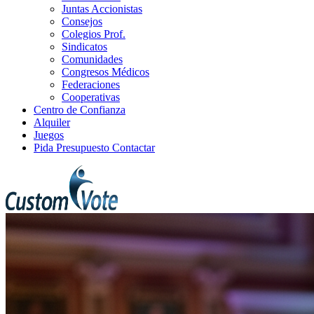
Juntas Accionistas
Consejos
Colegios Prof.
Sindicatos
Comunidades
Congresos Médicos
Federaciones
Cooperativas
Centro de Confianza
Alquiler
Juegos
Pida Presupuesto
Contactar