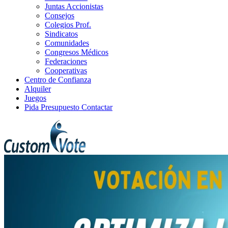
Juntas Accionistas
Consejos
Colegios Prof.
Sindicatos
Comunidades
Congresos Médicos
Federaciones
Cooperativas
Centro de Confianza
Alquiler
Juegos
Pida Presupuesto
Contactar